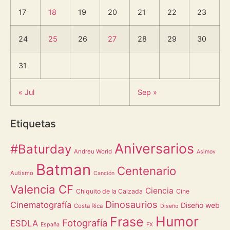
17
18
19
20
21
22
23
24
25
26
27
28
29
30
31
« Jul
Sep »
Etiquetas
Aniversarios
#Baturday
Andreu World
Asimov
Batman
Centenario
Autismo
Canción
Valencia CF
Ciencia
Chiquito de la Calzada
Cine
Dinosaurios
Cinematografía
Diseño web
Costa Rica
Diseño
Humor
Frase
Fotografía
ESDLA
España
FX