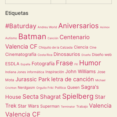
Etiquetas
Aniversarios
#Baturday
Andreu World
Asimov
Batman
Centenario
Autismo
Canción
Valencia CF
Ciencia
Chiquito de la Calzada
Cine
Dinosaurios
Cinematografía
Diseño web
Costa Rica
Diseño
Humor
Frase
Fotografía
ESDLA
España
FX
John Williams
Inspiración
Jose
Indiana Jones
informática
letra de canción
Jurassic Park
Mota
Michael
Sagra's
Queen
Nerdgasm
Política
Orgullo Friki
Crichton
Spielberg
Secta
Shagrat
Star
House
Valencia
Trek
Star Wars
Superman
Trabajo
Terminator
Valencia CF