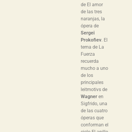
de El amor
de las tres
naranjas, la
ópera de
Sergei
Prokofiev
. El
tema de La
Fuerza
recuerda
mucho a uno
de los
principales
leitmotivs de
Wagner
en
Sigfrido, una
de las cuatro
óperas que
conforman el
ciclo El anillo