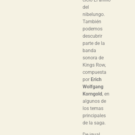
del
nibelungo.
También
podemos
descubrir
parte de la
banda
sonora de
Kings Row,
compuesta
por
Erich
Wolfgang
Korngold
, en
algunos de
los temas
principales
de la saga.
De igual