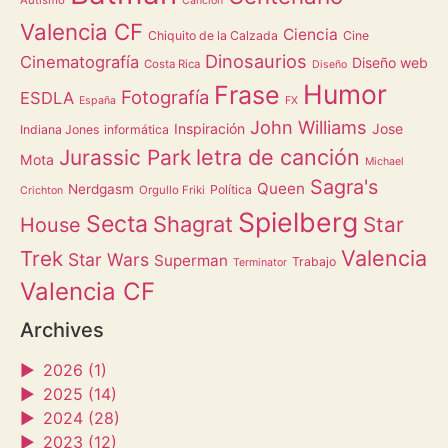
Canción
Valencia CF
Ciencia
Chiquito de la Calzada
Cine
Dinosaurios
Cinematografía
Diseño web
Costa Rica
Diseño
Humor
Frase
Fotografía
ESDLA
España
FX
John Williams
Inspiración
Jose
Indiana Jones
informática
letra de canción
Jurassic Park
Mota
Michael
Sagra's
Queen
Nerdgasm
Política
Orgullo Friki
Crichton
Spielberg
Secta
Shagrat
Star
House
Valencia
Trek
Star Wars
Superman
Trabajo
Terminator
Valencia CF
Archives
►
2026 (1)
►
2025 (14)
►
2024 (28)
►
2023 (12)