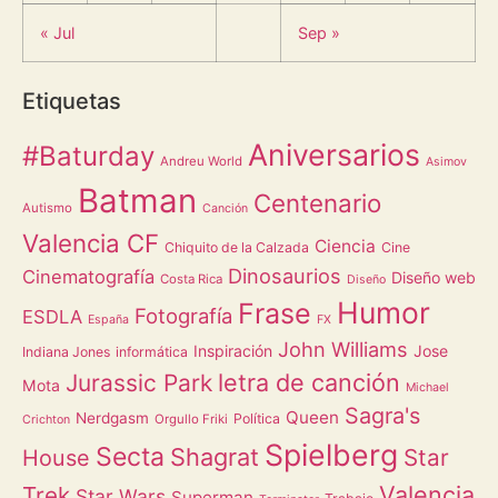
« Jul
Sep »
Etiquetas
Aniversarios
#Baturday
Andreu World
Asimov
Batman
Centenario
Autismo
Canción
Valencia CF
Ciencia
Chiquito de la Calzada
Cine
Dinosaurios
Cinematografía
Diseño web
Costa Rica
Diseño
Humor
Frase
Fotografía
ESDLA
España
FX
John Williams
Inspiración
Jose
Indiana Jones
informática
letra de canción
Jurassic Park
Mota
Michael
Sagra's
Queen
Nerdgasm
Política
Orgullo Friki
Crichton
Spielberg
Secta
Shagrat
Star
House
Valencia
Trek
Star Wars
Superman