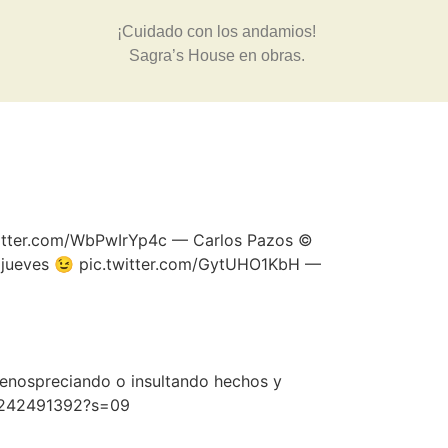
¡Cuidado con los andamios!
Sagra’s House en obras.
twitter.com/WbPwIrYp4c — Carlos Pazos ©
eljueves 😉 pic.twitter.com/GytUHO1KbH —
menospreciando o insultando hechos y
776242491392?s=09