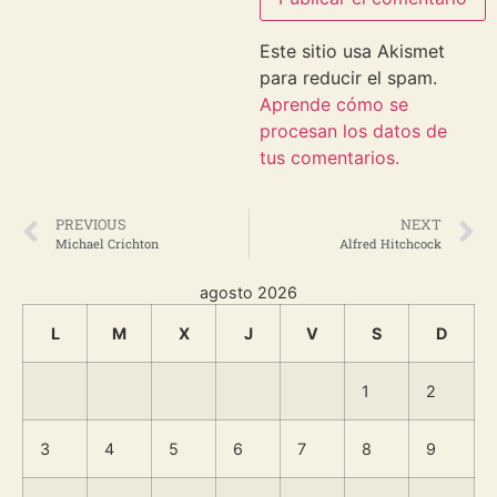
Este sitio usa Akismet
para reducir el spam.
Aprende cómo se
procesan los datos de
tus comentarios.
PREVIOUS
NEXT
Michael Crichton
Alfred Hitchcock
agosto 2026
L
M
X
J
V
S
D
1
2
3
4
5
6
7
8
9