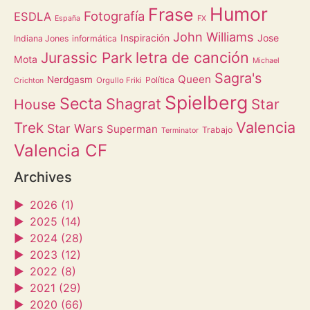
Humor
Frase
Fotografía
ESDLA
España
FX
John Williams
Inspiración
Jose
Indiana Jones
informática
letra de canción
Jurassic Park
Mota
Michael
Sagra's
Queen
Nerdgasm
Política
Orgullo Friki
Crichton
Spielberg
Secta
Shagrat
Star
House
Valencia
Trek
Star Wars
Superman
Trabajo
Terminator
Valencia CF
Archives
►
2026 (1)
►
2025 (14)
►
2024 (28)
►
2023 (12)
►
2022 (8)
►
2021 (29)
►
2020 (66)