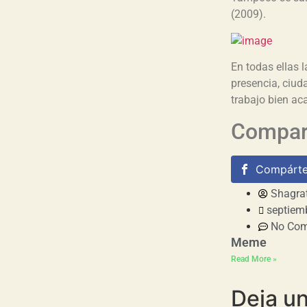
(2009).
En todas ellas l
presencia, ciud
trabajo bien ac
Compart
Compárte
Shagra
septiem
No Co
Meme
Read More »
Deja u