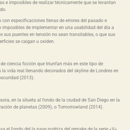
as e imposibles de realizar técnicamente que se levantan
do.
con especificaciones llenas de errores del pasado e
o imposibles de implementar en una usabilidad del día a
e sus puentes en tensión no sean transitables, o que sus
rficies se caigan u oxiden.
de ciencia ficción que triunfan más en este tipo de
n la vida real llenando decorados del skyline de Londres en
 oscuridad (2013).
sora, en la silueta al fondo de la ciudad de San Diego en la
ración de planetas (2009), o Tomorrowland (2014).
a el fondo del la nave nodriza del remake de la serie «V»