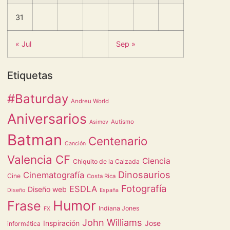
31
« Jul
Sep »
Etiquetas
#Baturday
Andreu World
Aniversarios
Autismo
Asimov
Batman
Centenario
Canción
Valencia CF
Ciencia
Chiquito de la Calzada
Dinosaurios
Cinematografía
Cine
Costa Rica
Fotografía
ESDLA
Diseño web
Diseño
España
Humor
Frase
Indiana Jones
FX
John Williams
Inspiración
Jose
informática