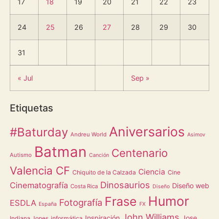
17
18
19
20
21
22
23
24
25
26
27
28
29
30
31
« Jul
Sep »
Etiquetas
Aniversarios
#Baturday
Andreu World
Asimov
Batman
Centenario
Autismo
Canción
Valencia CF
Ciencia
Chiquito de la Calzada
Cine
Dinosaurios
Cinematografía
Diseño web
Costa Rica
Diseño
Humor
Frase
Fotografía
ESDLA
España
FX
John Williams
Inspiración
Jose
Indiana Jones
informática