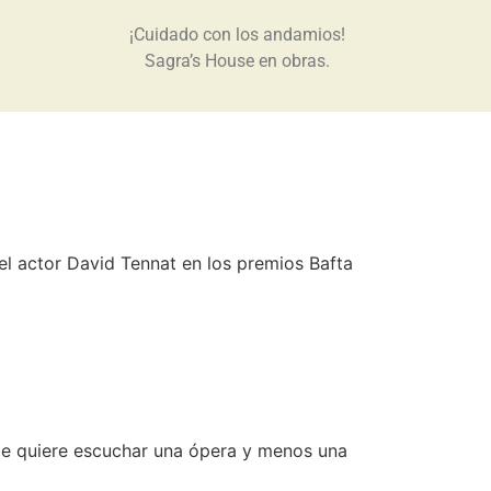
¡Cuidado con los andamios!
Sagra’s House en obras.
el actor David Tennat en los premios Bafta
e quiere escuchar una ópera y menos una