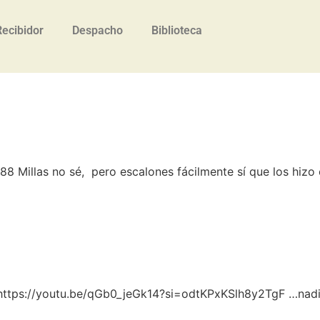
Recibidor
Despacho
Biblioteca
a
88 Millas no sé, pero escalones fácilmente sí que los hizo 
https://youtu.be/qGb0_jeGk14?si=odtKPxKSlh8y2TgF …nadi