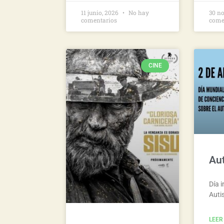
11 junio, 2026
No hay
30 n
comentarios
come
CINE
Aut
Día i
Auti
LEER 