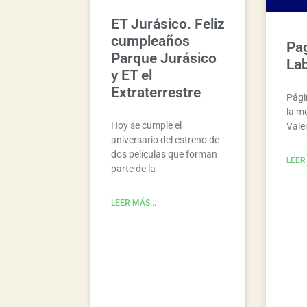
ET Jurásico. Feliz
cumpleaños
Pa
Parque Jurásico
La
y ET el
Extraterrestre
Pági
la m
Hoy se cumple el
Valen
aniversario del estreno de
dos películas que forman
LEER 
parte de la
LEER MÁS...