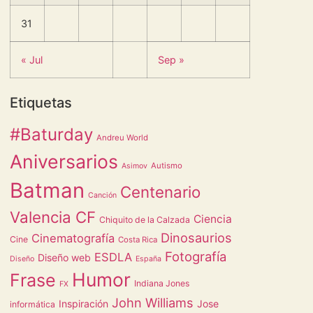
31
« Jul
Sep »
Etiquetas
#Baturday
Andreu World
Aniversarios
Autismo
Asimov
Batman
Centenario
Canción
Valencia CF
Ciencia
Chiquito de la Calzada
Dinosaurios
Cinematografía
Cine
Costa Rica
Fotografía
ESDLA
Diseño web
Diseño
España
Humor
Frase
Indiana Jones
FX
John Williams
Inspiración
Jose
informática