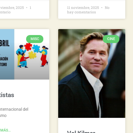
oviembre, 2025
1
11 noviembre, 2025
No
ntario
hay comentarios
MISC
CINE
istas
nternacional del
smo
MÁS...