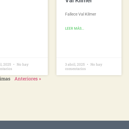
Val Kilmer
Fallece Val Kilmer
LEER MÁS...
il, 2025
No hay
3 abril, 2025
No hay
ntarios
comentarios
timas
Anteriores »