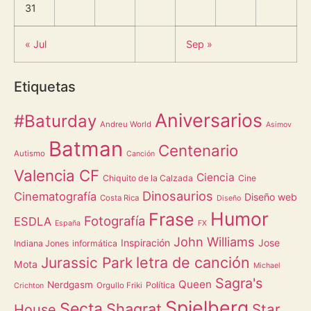
31
« Jul
Sep »
Etiquetas
Aniversarios
#Baturday
Andreu World
Asimov
Batman
Centenario
Autismo
Canción
Valencia CF
Ciencia
Chiquito de la Calzada
Cine
Dinosaurios
Cinematografía
Diseño web
Costa Rica
Diseño
Humor
Frase
Fotografía
ESDLA
España
FX
John Williams
Inspiración
Jose
Indiana Jones
informática
letra de canción
Jurassic Park
Mota
Michael
Sagra's
Queen
Nerdgasm
Política
Orgullo Friki
Crichton
Spielberg
Secta
Shagrat
Star
House