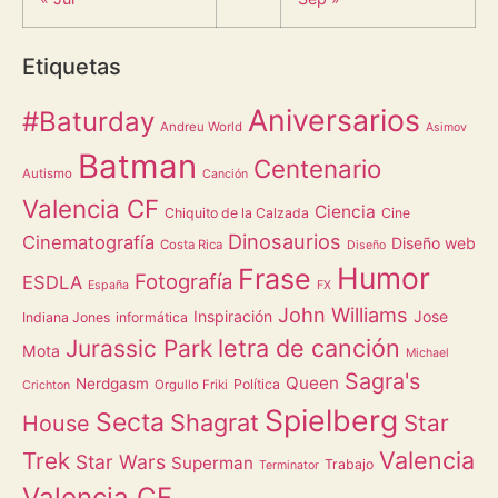
Etiquetas
Aniversarios
#Baturday
Andreu World
Asimov
Batman
Centenario
Autismo
Canción
Valencia CF
Ciencia
Chiquito de la Calzada
Cine
Dinosaurios
Cinematografía
Diseño web
Costa Rica
Diseño
Humor
Frase
Fotografía
ESDLA
España
FX
John Williams
Inspiración
Jose
Indiana Jones
informática
letra de canción
Jurassic Park
Mota
Michael
Sagra's
Queen
Nerdgasm
Política
Orgullo Friki
Crichton
Spielberg
Secta
Shagrat
Star
House
Valencia
Trek
Star Wars
Superman
Trabajo
Terminator
Valencia CF