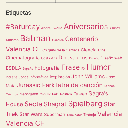
Etiquetas
Aniversarios
#Baturday
Andreu World
Asimov
Batman
Centenario
Autismo
Canción
Valencia CF
Ciencia
Chiquito de la Calzada
Cine
Dinosaurios
Cinematografía
Diseño web
Costa Rica
Diseño
Humor
Frase
Fotografía
ESDLA
España
FX
John Williams
Inspiración
Jose
Indiana Jones
informática
letra de canción
Jurassic Park
Mota
Michael
Sagra's
Queen
Nerdgasm
Política
Orgullo Friki
Crichton
Spielberg
Secta
Shagrat
Star
House
Valencia
Trek
Star Wars
Superman
Trabajo
Terminator
Valencia CF