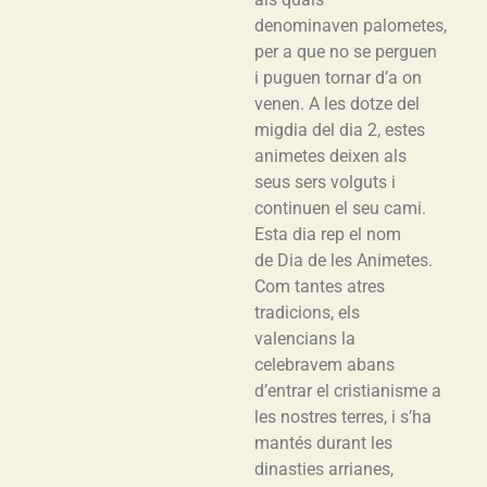
denominaven palometes,
per a que no se perguen
i puguen tornar d’a on
venen. A les dotze del
migdia del dia 2, estes
animetes deixen als
seus sers volguts i
continuen el seu cami.
Esta dia rep el nom
de Dia de les Animetes.
Com tantes atres
tradicions, els
valencians la
celebravem abans
d’entrar el cristianisme a
les nostres terres, i s’ha
mantés durant les
dinasties arrianes,