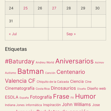
24
25
26
27
28
29
30
31
« Jul
Sep »
Etiquetas
Aniversarios
#Baturday
Andreu World
Asimov
Batman
Centenario
Autismo
Canción
Valencia CF
Ciencia
Chiquito de la Calzada
Cine
Dinosaurios
Cinematografía
Diseño web
Costa Rica
Diseño
Humor
Frase
Fotografía
ESDLA
España
FX
John Williams
Inspiración
Jose
Indiana Jones
informática