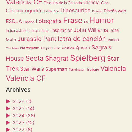
Valencia CF
Ciencia
Chiquito de la Calzada
Cine
Dinosaurios
Cinematografía
Diseño web
Costa Rica
Diseño
Humor
Frase
Fotografía
ESDLA
España
FX
John Williams
Inspiración
Jose
Indiana Jones
informática
letra de canción
Jurassic Park
Mota
Michael
Sagra's
Queen
Nerdgasm
Política
Orgullo Friki
Crichton
Spielberg
Secta
Shagrat
Star
House
Valencia
Trek
Star Wars
Superman
Trabajo
Terminator
Valencia CF
Archives
►
2026 (1)
►
2025 (14)
►
2024 (28)
►
2023 (12)
►
2022 (8)