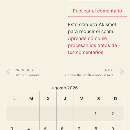
Este sitio usa Akismet
para reducir el spam.
Aprende cómo se
procesan los datos de
tus comentarios.
PREVIOUS
NEXT
Batman Beyond
Chicho Ibáñez Serrador Goya de honor 2019
agosto 2026
L
M
X
J
V
S
D
1
2
3
4
5
6
7
8
9