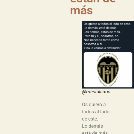
más
@mestallidos
Os quiero a
todos al lado
de este.
Lo demás
está de más.