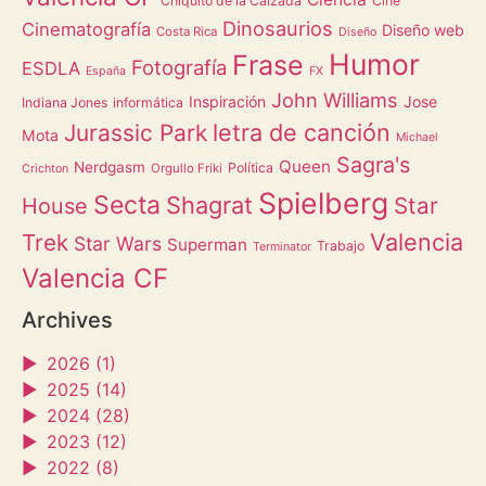
Chiquito de la Calzada
Cine
Dinosaurios
Cinematografía
Diseño web
Costa Rica
Diseño
Humor
Frase
Fotografía
ESDLA
España
FX
John Williams
Inspiración
Jose
Indiana Jones
informática
letra de canción
Jurassic Park
Mota
Michael
Sagra's
Queen
Nerdgasm
Política
Orgullo Friki
Crichton
Spielberg
Secta
Shagrat
Star
House
Valencia
Trek
Star Wars
Superman
Trabajo
Terminator
Valencia CF
Archives
►
2026 (1)
►
2025 (14)
►
2024 (28)
►
2023 (12)
►
2022 (8)