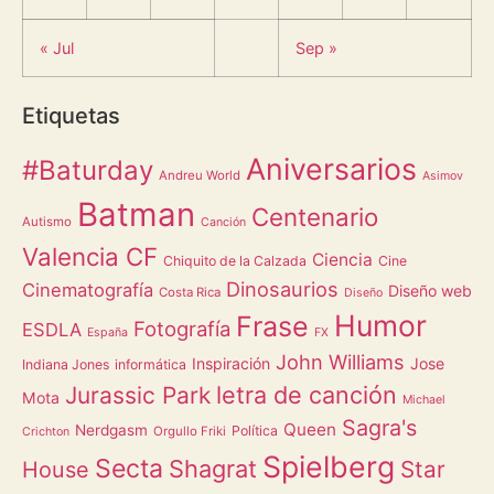
« Jul
Sep »
Etiquetas
Aniversarios
#Baturday
Andreu World
Asimov
Batman
Centenario
Autismo
Canción
Valencia CF
Ciencia
Chiquito de la Calzada
Cine
Dinosaurios
Cinematografía
Diseño web
Costa Rica
Diseño
Humor
Frase
Fotografía
ESDLA
España
FX
John Williams
Inspiración
Jose
Indiana Jones
informática
letra de canción
Jurassic Park
Mota
Michael
Sagra's
Queen
Nerdgasm
Política
Orgullo Friki
Crichton
Spielberg
Secta
Shagrat
Star
House