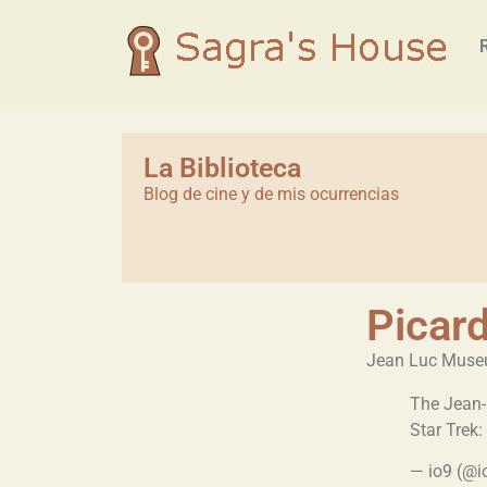
La Biblioteca
Blog de cine y de mis ocurrencias
Picar
Jean Luc Mus
The Jean
Star Trek:
— io9 (@i