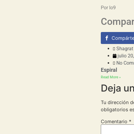
Por Io9
Compart
Compárte
Shagrat
julio 20
No Com
Espiral
Read More »
Deja u
Tu dirección d
obligatorios 
Comentario
*