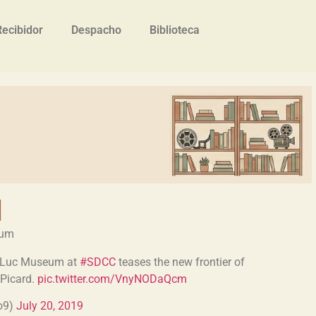
Recibidor
Despacho
Biblioteca
d
eum
-Luc Museum at
#SDCC
teases the new frontier of
 Picard.
pic.twitter.com/VnyNODaQcm
o9)
July 20, 2019