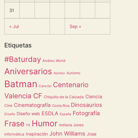
31
« Jul
Sep »
Etiquetas
#Baturday
Andreu World
Aniversarios
Autismo
Asimov
Batman
Centenario
Canción
Valencia CF
Ciencia
Chiquito de la Calzada
Dinosaurios
Cinematografía
Cine
Costa Rica
Fotografía
ESDLA
Diseño web
Diseño
España
Humor
Frase
Indiana Jones
FX
John Williams
Inspiración
Jose
informática