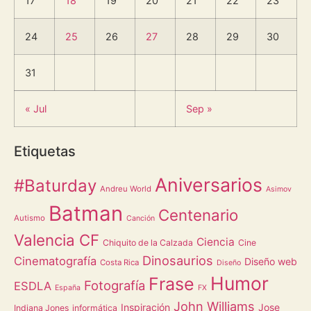
17
18
19
20
21
22
23
24
25
26
27
28
29
30
31
« Jul
Sep »
Etiquetas
Aniversarios
#Baturday
Andreu World
Asimov
Batman
Centenario
Autismo
Canción
Valencia CF
Ciencia
Chiquito de la Calzada
Cine
Dinosaurios
Cinematografía
Diseño web
Costa Rica
Diseño
Humor
Frase
Fotografía
ESDLA
España
FX
John Williams
Inspiración
Jose
Indiana Jones
informática