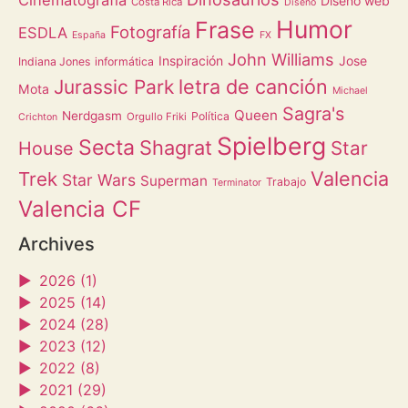
Diseño web
Costa Rica
Diseño
Humor
Frase
Fotografía
ESDLA
España
FX
John Williams
Inspiración
Jose
Indiana Jones
informática
letra de canción
Jurassic Park
Mota
Michael
Sagra's
Queen
Nerdgasm
Política
Orgullo Friki
Crichton
Spielberg
Secta
Shagrat
Star
House
Valencia
Trek
Star Wars
Superman
Trabajo
Terminator
Valencia CF
Archives
►
2026 (1)
►
2025 (14)
►
2024 (28)
►
2023 (12)
►
2022 (8)
►
2021 (29)