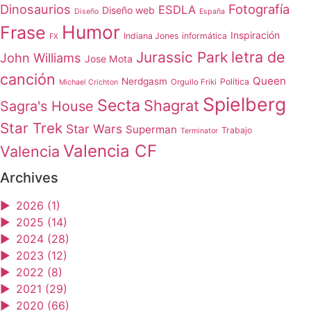
Dinosaurios
Fotografía
ESDLA
Diseño web
Diseño
España
Humor
Frase
Inspiración
Indiana Jones
informática
FX
letra de
Jurassic Park
John Williams
Jose Mota
canción
Queen
Nerdgasm
Política
Orgullo Friki
Michael Crichton
Spielberg
Secta
Shagrat
Sagra's House
Star Trek
Star Wars
Superman
Trabajo
Terminator
Valencia CF
Valencia
Archives
►
2026 (1)
►
2025 (14)
►
2024 (28)
►
2023 (12)
►
2022 (8)
►
2021 (29)
►
2020 (66)