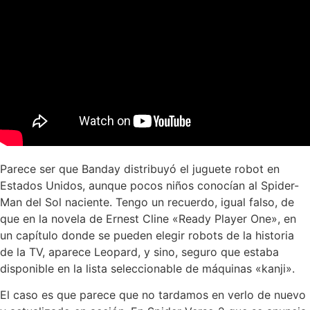
Parece ser que Banday distribuyó el juguete robot en
Estados Unidos, aunque pocos niños conocían al Spider-
Man del Sol naciente. Tengo un recuerdo, igual falso, de
que en la novela de Ernest Cline «Ready Player One», en
un capítulo donde se pueden elegir robots de la historia
de la TV, aparece Leopard, y sino, seguro que estaba
disponible en la lista seleccionable de máquinas «kanji».
El caso es que parece que no tardamos en verlo de nuevo