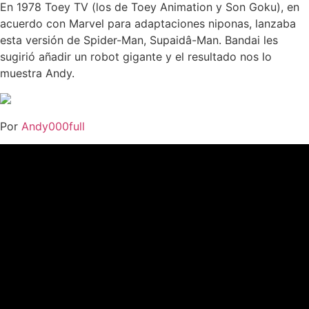
En 1978 Toey TV (los de Toey Animation y Son Goku), en
acuerdo con Marvel para adaptaciones niponas, lanzaba
esta versión de Spider-Man, Supaidâ-Man. Bandai les
sugirió añadir un robot gigante y el resultado nos lo
muestra Andy.
Por
Andy000full