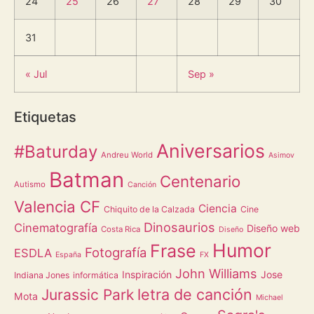
24
25
26
27
28
29
30
31
« Jul
Sep »
Etiquetas
Aniversarios
#Baturday
Andreu World
Asimov
Batman
Centenario
Autismo
Canción
Valencia CF
Ciencia
Chiquito de la Calzada
Cine
Dinosaurios
Cinematografía
Diseño web
Costa Rica
Diseño
Humor
Frase
Fotografía
ESDLA
España
FX
John Williams
Inspiración
Jose
Indiana Jones
informática
letra de canción
Jurassic Park
Mota
Michael