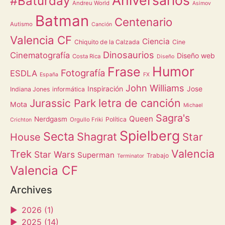
Aniversarios
#Baturday
Andreu World
Asimov
Batman
Centenario
Autismo
Canción
Valencia CF
Ciencia
Chiquito de la Calzada
Cine
Dinosaurios
Cinematografía
Diseño web
Costa Rica
Diseño
Humor
Frase
Fotografía
ESDLA
España
FX
John Williams
Inspiración
Jose
Indiana Jones
informática
letra de canción
Jurassic Park
Mota
Michael
Sagra's
Queen
Nerdgasm
Política
Orgullo Friki
Crichton
Spielberg
Secta
Shagrat
Star
House
Valencia
Trek
Star Wars
Superman
Trabajo
Terminator
Valencia CF
Archives
►
2026 (1)
►
2025 (14)