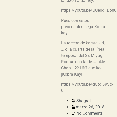
la razón a Barney.
https://youtu.be/UUe0d1Bb8
Pues con estos
precedentes llega Kobra
kay.
La tercera de karate kid,
… o la cuarta de la línea
temporal del Sr. Miyagi.
Porque con la de Jackie
Chan….?? Ufff que lío.
¡Kobra Kay!
https://youtu.be/dQtql59So-
0
Shagrat
marzo 26, 2018
No Comments