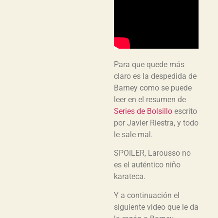
Para que quede más
claro es la despedida de
Barney como se puede
leer en el resumen de
Series de Bolsillo
escrito
por Javier Riestra, y todo
le sale mal.
SPOILER, Larousso no
es el auténtico niño
karateca.
Y a continuación el
siguiente video que le da