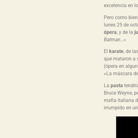
excelencia en l
Pero como bien 
lunes 25 de octu
ópera
, y de la
j
Batman…
»
El
karate
, de l
que mataron a 
(ópera en algun
«La máscara de
La
pasta
tendrí
Bruce Weyne, p
mafia italiana 
irrumpido en un