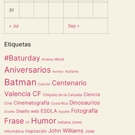
31
« Jul
Sep »
Etiquetas
#Baturday
Andreu World
Aniversarios
Autismo
Asimov
Batman
Centenario
Canción
Valencia CF
Ciencia
Chiquito de la Calzada
Dinosaurios
Cinematografía
Cine
Costa Rica
Fotografía
ESDLA
Diseño web
Diseño
España
Humor
Frase
Indiana Jones
FX
John Williams
Inspiración
Jose
informática