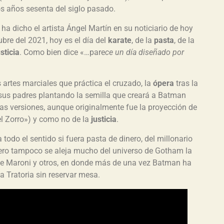
os años sesenta del siglo pasado.
ha dicho el artista Ángel Martín en su noticiario de hoy
bre del 2021, hoy es el día del
karate
, de la
pasta
, de la
usticia
. Como bien dice «…pare
ce un día diseñado por
as artes marciales que práctica el cruzado, la
ópera
tras la
sus padres plantando la semilla que creará a Batman
as versiones, aunque originalmente fue la proyección de
l Zorro») y como no de la
justicia
.
a todo el sentido si fuera pasta de dinero, del millonario
ero tampoco se aleja mucho del universo de Gotham la
de Maroni y otros, en donde más de una vez Batman ha
a Tratoria sin reservar mesa.