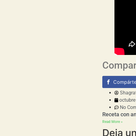
Compart
Compárte
Shagra
octubre
No Co
Receta con a
Read More »
Deja u