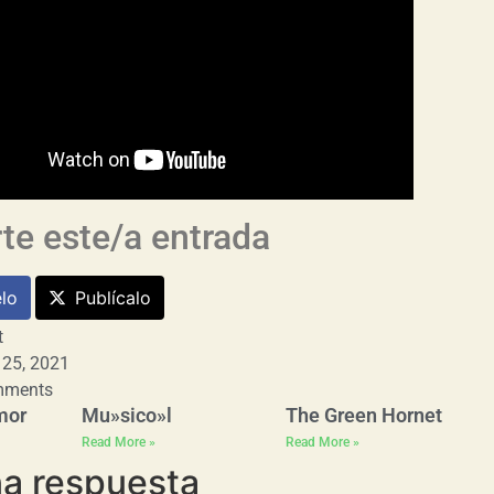
e este/a entrada
lo
Publícalo
t
 25, 2021
mments
mor
Mu»sico»l
The Green Hornet
Read More »
Read More »
na respuesta