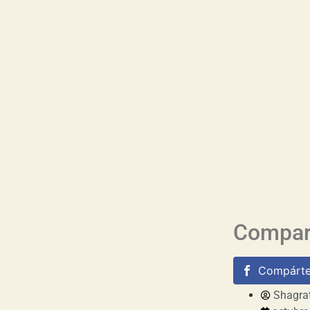
Compart
Compárte
Shagra