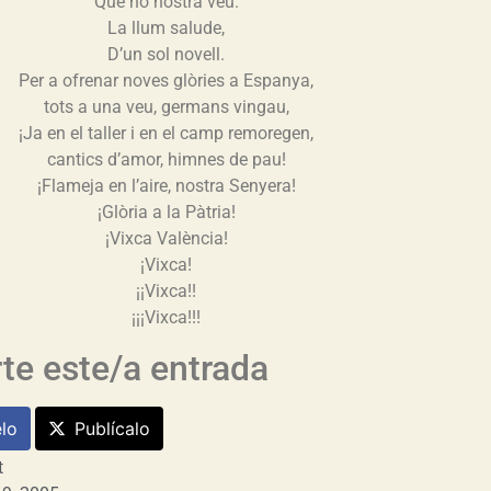
Que no nostra veu.
La llum salude,
D’un sol novell.
Per a ofrenar noves glòries a Espanya,
tots a una veu, germans vingau,
¡Ja en el taller i en el camp remoregen,
cantics d’amor, himnes de pau!
¡Flameja en l’aire, nostra Senyera!
¡Glòria a la Pàtria!
¡Vixca València!
¡Vixca!
¡¡Vixca!!
¡¡¡Vixca!!!
e este/a entrada
lo
Publícalo
t