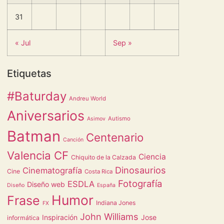
31
« Jul
Sep »
Etiquetas
#Baturday
Andreu World
Aniversarios
Autismo
Asimov
Batman
Centenario
Canción
Valencia CF
Ciencia
Chiquito de la Calzada
Dinosaurios
Cinematografía
Cine
Costa Rica
Fotografía
ESDLA
Diseño web
Diseño
España
Humor
Frase
Indiana Jones
FX
John Williams
Inspiración
Jose
informática