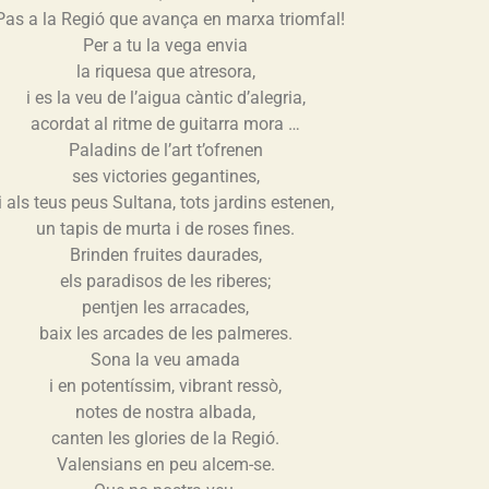
 Pas a la Regió que avança en marxa triomfal!
Per a tu la vega envia
la riquesa que atresora,
i es la veu de l’aigua càntic d’alegria,
acordat al ritme de guitarra mora …
Paladins de l’art t’ofrenen
ses victories gegantines,
i als teus peus Sultana, tots jardins estenen,
un tapis de murta i de roses fines.
Brinden fruites daurades,
els paradisos de les riberes;
pentjen les arracades,
baix les arcades de les palmeres.
Sona la veu amada
i en potentíssim, vibrant ressò,
notes de nostra albada,
canten les glories de la Regió.
Valensians en peu alcem-se.