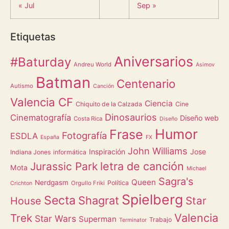
« Jul
Sep »
Etiquetas
Aniversarios
#Baturday
Andreu World
Asimov
Batman
Centenario
Autismo
Canción
Valencia CF
Ciencia
Chiquito de la Calzada
Cine
Dinosaurios
Cinematografía
Diseño web
Costa Rica
Diseño
Humor
Frase
Fotografía
ESDLA
España
FX
John Williams
Inspiración
Jose
Indiana Jones
informática
letra de canción
Jurassic Park
Mota
Michael
Sagra's
Queen
Nerdgasm
Política
Orgullo Friki
Crichton
Spielberg
Secta
Shagrat
Star
House
Valencia
Trek
Star Wars
Superman
Trabajo
Terminator