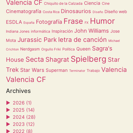
Valencia CF
Ciencia
Chiquito de la Calzada
Cine
Dinosaurios
Cinematografía
Diseño web
Costa Rica
Diseño
Humor
Frase
Fotografía
ESDLA
España
FX
John Williams
Inspiración
Jose
Indiana Jones
informática
letra de canción
Jurassic Park
Mota
Michael
Sagra's
Queen
Nerdgasm
Política
Orgullo Friki
Crichton
Spielberg
Secta
Shagrat
Star
House
Valencia
Trek
Star Wars
Superman
Trabajo
Terminator
Valencia CF
Archives
►
2026 (1)
►
2025 (14)
►
2024 (28)
►
2023 (12)
►
2022 (8)