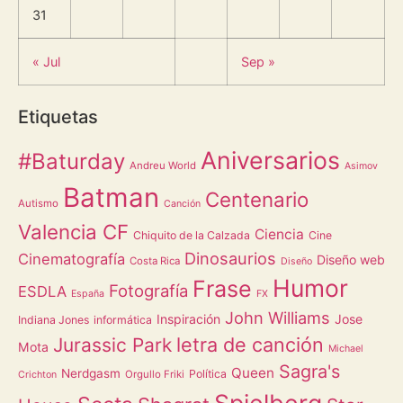
31
« Jul
Sep »
Etiquetas
Aniversarios
#Baturday
Andreu World
Asimov
Batman
Centenario
Autismo
Canción
Valencia CF
Ciencia
Chiquito de la Calzada
Cine
Dinosaurios
Cinematografía
Diseño web
Costa Rica
Diseño
Humor
Frase
Fotografía
ESDLA
España
FX
John Williams
Inspiración
Jose
Indiana Jones
informática
letra de canción
Jurassic Park
Mota
Michael
Sagra's
Queen
Nerdgasm
Política
Orgullo Friki
Crichton