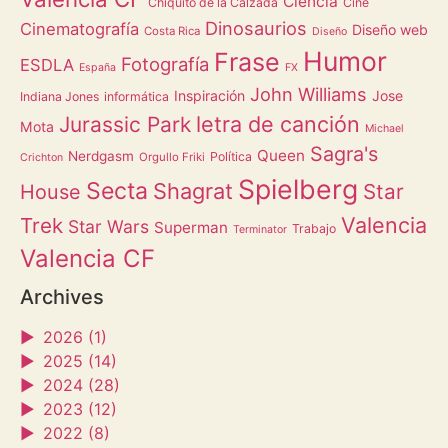
Ciencia
Chiquito de la Calzada
Cine
Dinosaurios
Cinematografía
Diseño web
Costa Rica
Diseño
Humor
Frase
Fotografía
ESDLA
España
FX
John Williams
Inspiración
Jose
Indiana Jones
informática
letra de canción
Jurassic Park
Mota
Michael
Sagra's
Queen
Nerdgasm
Política
Orgullo Friki
Crichton
Spielberg
Secta
Shagrat
Star
House
Valencia
Trek
Star Wars
Superman
Trabajo
Terminator
Valencia CF
Archives
►
2026 (1)
►
2025 (14)
►
2024 (28)
►
2023 (12)
►
2022 (8)