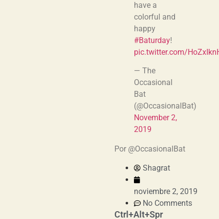
have a
colorful and
happy
#Baturday
!
pic.twitter.com/HoZxIkn
— The
Occasional
Bat
(@OccasionalBat)
November 2,
2019
Por @OccasionalBat
Shagrat
noviembre 2, 2019
No Comments
Ctrl+Alt+Spr