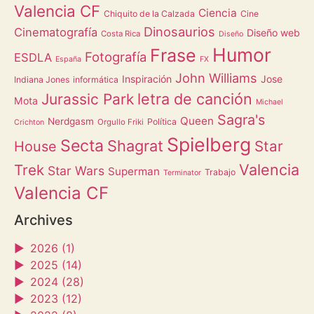
Valencia CF
Ciencia
Chiquito de la Calzada
Cine
Dinosaurios
Cinematografía
Diseño web
Costa Rica
Diseño
Humor
Frase
Fotografía
ESDLA
España
FX
John Williams
Inspiración
Jose
Indiana Jones
informática
letra de canción
Jurassic Park
Mota
Michael
Sagra's
Queen
Nerdgasm
Política
Orgullo Friki
Crichton
Spielberg
Secta
Shagrat
Star
House
Valencia
Trek
Star Wars
Superman
Trabajo
Terminator
Valencia CF
Archives
►
2026 (1)
►
2025 (14)
►
2024 (28)
►
2023 (12)