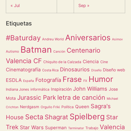
« Jul
Sep »
Etiquetas
Aniversarios
#Baturday
Andreu World
Asimov
Batman
Centenario
Autismo
Canción
Valencia CF
Ciencia
Chiquito de la Calzada
Cine
Dinosaurios
Cinematografía
Diseño web
Costa Rica
Diseño
Humor
Frase
Fotografía
ESDLA
España
FX
John Williams
Inspiración
Jose
Indiana Jones
informática
letra de canción
Jurassic Park
Mota
Michael
Sagra's
Queen
Nerdgasm
Política
Orgullo Friki
Crichton
Spielberg
Secta
Shagrat
Star
House
Valencia
Trek
Star Wars
Superman
Trabajo
Terminator