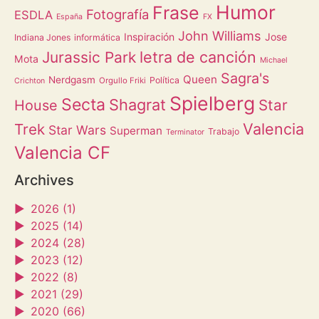
Humor
Frase
Fotografía
ESDLA
España
FX
John Williams
Inspiración
Jose
Indiana Jones
informática
letra de canción
Jurassic Park
Mota
Michael
Sagra's
Queen
Nerdgasm
Política
Orgullo Friki
Crichton
Spielberg
Secta
Shagrat
Star
House
Valencia
Trek
Star Wars
Superman
Trabajo
Terminator
Valencia CF
Archives
►
2026 (1)
►
2025 (14)
►
2024 (28)
►
2023 (12)
►
2022 (8)
►
2021 (29)
►
2020 (66)