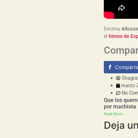
Encima
Altoza
el
himno de Es
Compart
Compárte
Shagra
marzo 2
No Co
Que los que
por machista
Read More »
Deja u