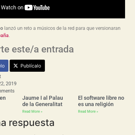
no
lanzó un reto a músicos de la red para que versionaran
paña
.
e este/a entrada
lo
Publícalo
t
2, 2019
mments
men
Jaume I al Palau
El software libre no
de la Generalitat
es una religión
Read More »
Read More »
na respuesta