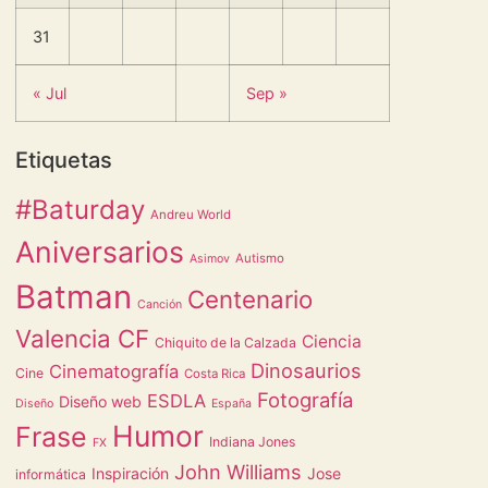
31
« Jul
Sep »
Etiquetas
#Baturday
Andreu World
Aniversarios
Autismo
Asimov
Batman
Centenario
Canción
Valencia CF
Ciencia
Chiquito de la Calzada
Dinosaurios
Cinematografía
Cine
Costa Rica
Fotografía
ESDLA
Diseño web
Diseño
España
Humor
Frase
Indiana Jones
FX
John Williams
Inspiración
Jose
informática