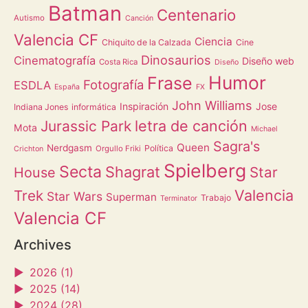
Batman
Centenario
Autismo
Canción
Valencia CF
Ciencia
Chiquito de la Calzada
Cine
Dinosaurios
Cinematografía
Diseño web
Costa Rica
Diseño
Humor
Frase
Fotografía
ESDLA
España
FX
John Williams
Inspiración
Jose
Indiana Jones
informática
letra de canción
Jurassic Park
Mota
Michael
Sagra's
Queen
Nerdgasm
Política
Orgullo Friki
Crichton
Spielberg
Secta
Shagrat
Star
House
Valencia
Trek
Star Wars
Superman
Trabajo
Terminator
Valencia CF
Archives
►
2026 (1)
►
2025 (14)
►
2024 (28)