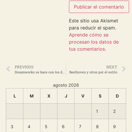
Este sitio usa Akismet
para reducir el spam.
Aprende cómo se
procesan los datos de
tus comentarios.
PREVIOUS
NEXT
Dreamworks se hace con los derechos de ‘Micro’ de Crichton
Beethoven y otros por el estilo
agosto 2026
L
M
X
J
V
S
D
1
2
3
4
5
6
7
8
9