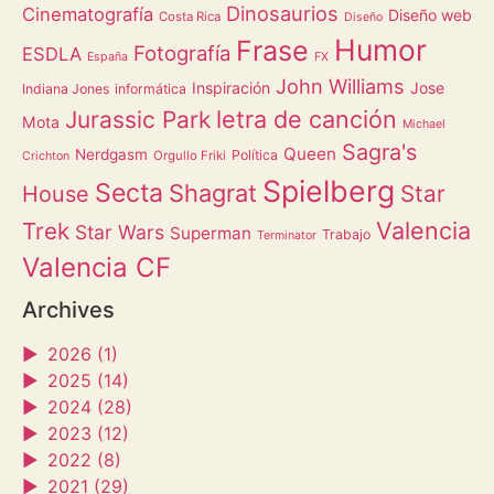
Dinosaurios
Cinematografía
Diseño web
Costa Rica
Diseño
Humor
Frase
Fotografía
ESDLA
España
FX
John Williams
Inspiración
Jose
Indiana Jones
informática
letra de canción
Jurassic Park
Mota
Michael
Sagra's
Queen
Nerdgasm
Política
Orgullo Friki
Crichton
Spielberg
Secta
Shagrat
Star
House
Valencia
Trek
Star Wars
Superman
Trabajo
Terminator
Valencia CF
Archives
►
2026 (1)
►
2025 (14)
►
2024 (28)
►
2023 (12)
►
2022 (8)
►
2021 (29)