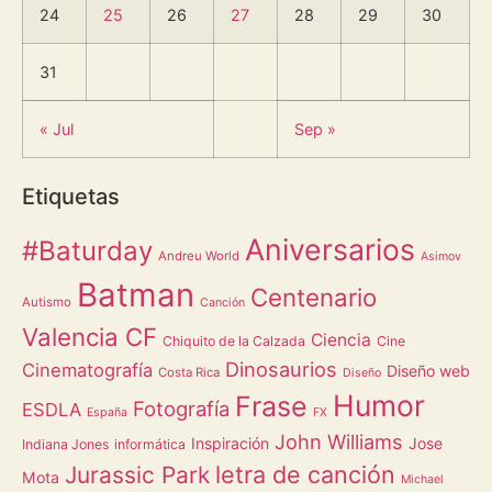
24
25
26
27
28
29
30
31
« Jul
Sep »
Etiquetas
Aniversarios
#Baturday
Andreu World
Asimov
Batman
Centenario
Autismo
Canción
Valencia CF
Ciencia
Chiquito de la Calzada
Cine
Dinosaurios
Cinematografía
Diseño web
Costa Rica
Diseño
Humor
Frase
Fotografía
ESDLA
España
FX
John Williams
Inspiración
Jose
Indiana Jones
informática
letra de canción
Jurassic Park
Mota
Michael