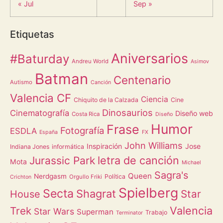
« Jul
Sep »
Etiquetas
Aniversarios
#Baturday
Andreu World
Asimov
Batman
Centenario
Autismo
Canción
Valencia CF
Ciencia
Chiquito de la Calzada
Cine
Dinosaurios
Cinematografía
Diseño web
Costa Rica
Diseño
Humor
Frase
Fotografía
ESDLA
España
FX
John Williams
Inspiración
Jose
Indiana Jones
informática
letra de canción
Jurassic Park
Mota
Michael
Sagra's
Queen
Nerdgasm
Política
Orgullo Friki
Crichton
Spielberg
Secta
Shagrat
Star
House
Valencia
Trek
Star Wars
Superman
Trabajo
Terminator