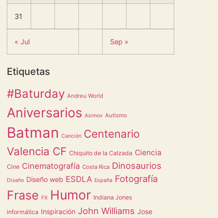
31
« Jul
Sep »
Etiquetas
#Baturday
Andreu World
Aniversarios
Autismo
Asimov
Batman
Centenario
Canción
Valencia CF
Ciencia
Chiquito de la Calzada
Dinosaurios
Cinematografía
Cine
Costa Rica
Fotografía
ESDLA
Diseño web
Diseño
España
Humor
Frase
Indiana Jones
FX
John Williams
Inspiración
Jose
informática