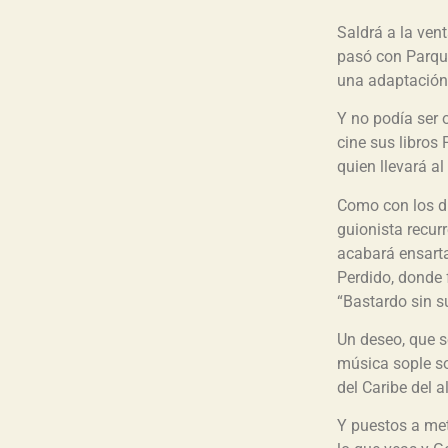
Saldrá a la ven
pasó con Parque
una adaptación 
Y no podía ser 
cine sus libros
quien llevará al
Como con los di
guionista recur
acabará ensart
Perdido, donde 
“Bastardo sin su
Un deseo, que s
música sople so
del Caribe del 
Y puestos a met