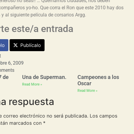
Generoso no seas!! … Quemamos ciudades, nos deben
compañeros yo-ho. Que corra el Ron que este 2010 hay dos
y al siguiente película de corsarios Argg.
e este/a entrada
lo
Publícalo
t
bre 6, 2009
mments
7 de
Una de Superman.
Campeones a los
Oscar
Read More »
Read More »
na respuesta
e correo electrónico no será publicada.
Los campos
están marcados con
*