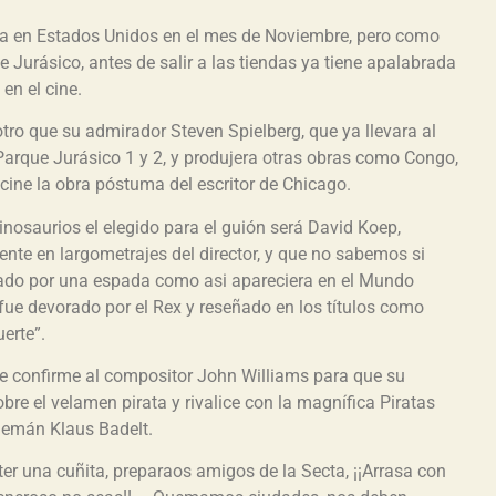
ta en Estados Unidos en el mes de Noviembre, pero como
 Jurásico, antes de salir a las tiendas ya tiene apalabrada
en el cine.
otro que su admirador Steven Spielberg, que ya llevara al
 Parque Jurásico 1 y 2, y produjera otras obras como Congo,
 cine la obra póstuma del escritor de Chicago.
nosaurios el elegido para el guión será David Koep,
rente en largometrajes del director, y que no sabemos si
ado por una espada como asi apareciera en el Mundo
fue devorado por el Rex y reseñado en los títulos como
erte”.
e confirme al compositor John Williams para que su
bre el velamen pirata y rivalice con la magnífica Piratas
alemán Klaus Badelt.
er una cuñita, preparaos amigos de la Secta, ¡¡Arrasa con