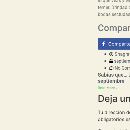
lo que veas y 
temer. Brindad 
bodas sectudas 
Compart
Compárte
Shagra
septiem
No Co
Sabías que… 
septiembre
Read More »
Deja u
Tu dirección d
obligatorios 