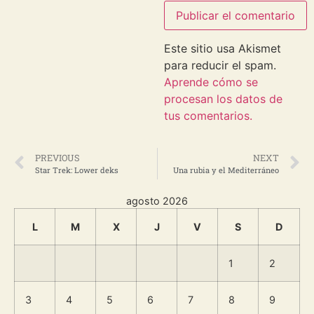
Este sitio usa Akismet
para reducir el spam.
Aprende cómo se
procesan los datos de
tus comentarios.
PREVIOUS
NEXT
Star Trek: Lower deks
Una rubia y el Mediterráneo
agosto 2026
L
M
X
J
V
S
D
1
2
3
4
5
6
7
8
9