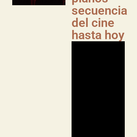
secuencia
del cine
hasta hoy