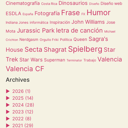
Dinosaurios
Cinematografía
Diseño web
Costa Rica
Diseño
Humor
Frase
Fotografía
ESDLA
España
FX
John Williams
Inspiración
Jose
Indiana Jones
informática
letra de canción
Jurassic Park
Mota
Michael
Sagra's
Queen
Nerdgasm
Política
Orgullo Friki
Crichton
Spielberg
Secta
Shagrat
Star
House
Valencia
Trek
Star Wars
Superman
Trabajo
Terminator
Valencia CF
Archives
►
2026 (1)
►
2025 (14)
►
2024 (28)
►
2023 (12)
►
2022 (8)
►
2021 (29)