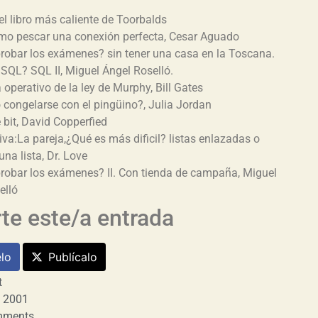
el libro más caliente de Toorbalds
mo pescar una conexión perfecta, Cesar Aguado
obar los exámenes? sin tener una casa en la Toscana.
 SQL? SQL II, Miguel Ángel Roselló.
 operativo de la ley de Murphy, Bill Gates
congelarse con el pingüino?, Julia Jordan
bit, David Copperfied
va:La pareja,¿Qué es más dificil? listas enlazadas o
una lista, Dr. Love
obar los exámenes? II. Con tienda de campaña, Miguel
elló
e este/a entrada
lo
Publícalo
t
, 2001
mments