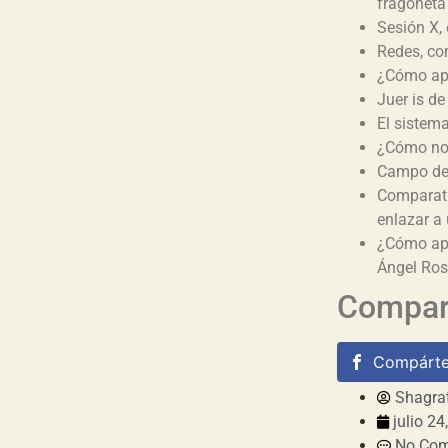
fragoneta
Sesión X, 
Redes, co
¿Cómo apr
Juer is de
El sistema
¿Cómo no 
Campo de 
Comparati
enlazar a 
¿Cómo apr
Ángel Ros
Compart
Compárte
Shagra
julio 24
No Co