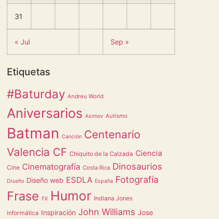
31
« Jul
Sep »
Etiquetas
#Baturday
Andreu World
Aniversarios
Autismo
Asimov
Batman
Centenario
Canción
Valencia CF
Ciencia
Chiquito de la Calzada
Dinosaurios
Cinematografía
Cine
Costa Rica
Fotografía
ESDLA
Diseño web
Diseño
España
Humor
Frase
Indiana Jones
FX
John Williams
Inspiración
Jose
informática