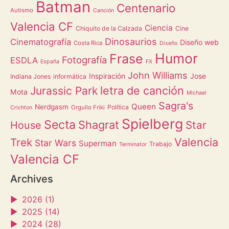
Batman
Centenario
Autismo
Canción
Valencia CF
Ciencia
Chiquito de la Calzada
Cine
Dinosaurios
Cinematografía
Diseño web
Costa Rica
Diseño
Humor
Frase
Fotografía
ESDLA
España
FX
John Williams
Inspiración
Jose
Indiana Jones
informática
letra de canción
Jurassic Park
Mota
Michael
Sagra's
Queen
Nerdgasm
Política
Orgullo Friki
Crichton
Spielberg
Secta
Shagrat
Star
House
Valencia
Trek
Star Wars
Superman
Trabajo
Terminator
Valencia CF
Archives
►
2026 (1)
►
2025 (14)
►
2024 (28)