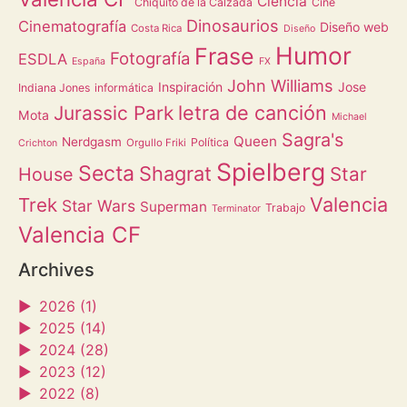
Ciencia
Chiquito de la Calzada
Cine
Dinosaurios
Cinematografía
Diseño web
Costa Rica
Diseño
Humor
Frase
Fotografía
ESDLA
España
FX
John Williams
Inspiración
Jose
Indiana Jones
informática
letra de canción
Jurassic Park
Mota
Michael
Sagra's
Queen
Nerdgasm
Política
Orgullo Friki
Crichton
Spielberg
Secta
Shagrat
Star
House
Valencia
Trek
Star Wars
Superman
Trabajo
Terminator
Valencia CF
Archives
►
2026 (1)
►
2025 (14)
►
2024 (28)
►
2023 (12)
►
2022 (8)