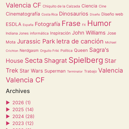
Valencia CF
Ciencia
Chiquito de la Calzada
Cine
Dinosaurios
Cinematografía
Diseño web
Costa Rica
Diseño
Humor
Frase
Fotografía
ESDLA
España
FX
John Williams
Inspiración
Jose
Indiana Jones
informática
letra de canción
Jurassic Park
Mota
Michael
Sagra's
Queen
Nerdgasm
Política
Orgullo Friki
Crichton
Spielberg
Secta
Shagrat
Star
House
Valencia
Trek
Star Wars
Superman
Trabajo
Terminator
Valencia CF
Archives
►
2026 (1)
►
2025 (14)
►
2024 (28)
►
2023 (12)