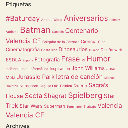
Etiquetas
Aniversarios
#Baturday
Andreu World
Asimov
Batman
Centenario
Autismo
Canción
Valencia CF
Ciencia
Chiquito de la Calzada
Cine
Dinosaurios
Cinematografía
Diseño web
Costa Rica
Diseño
Humor
Frase
Fotografía
ESDLA
España
FX
John Williams
Inspiración
Jose
Indiana Jones
informática
letra de canción
Jurassic Park
Mota
Michael
Sagra's
Queen
Nerdgasm
Política
Orgullo Friki
Crichton
Spielberg
Secta
Shagrat
Star
House
Valencia
Trek
Star Wars
Superman
Trabajo
Terminator
Valencia CF
Archives