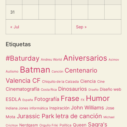
31
« Jul
Sep »
Etiquetas
Aniversarios
#Baturday
Andreu World
Asimov
Batman
Centenario
Autismo
Canción
Valencia CF
Ciencia
Chiquito de la Calzada
Cine
Dinosaurios
Cinematografía
Diseño web
Costa Rica
Diseño
Humor
Frase
Fotografía
ESDLA
España
FX
John Williams
Inspiración
Jose
Indiana Jones
informática
letra de canción
Jurassic Park
Mota
Michael
Sagra's
Queen
Nerdgasm
Política
Orgullo Friki
Crichton