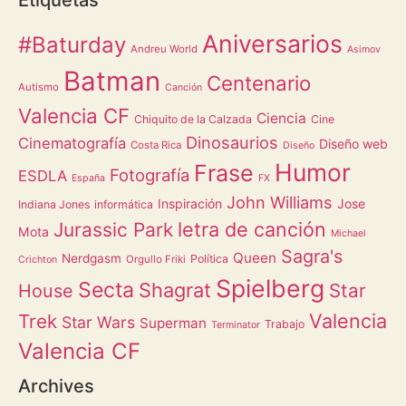
Etiquetas
Aniversarios
#Baturday
Andreu World
Asimov
Batman
Centenario
Autismo
Canción
Valencia CF
Ciencia
Chiquito de la Calzada
Cine
Dinosaurios
Cinematografía
Diseño web
Costa Rica
Diseño
Humor
Frase
Fotografía
ESDLA
España
FX
John Williams
Inspiración
Jose
Indiana Jones
informática
letra de canción
Jurassic Park
Mota
Michael
Sagra's
Queen
Nerdgasm
Política
Orgullo Friki
Crichton
Spielberg
Secta
Shagrat
Star
House
Valencia
Trek
Star Wars
Superman
Trabajo
Terminator
Valencia CF
Archives