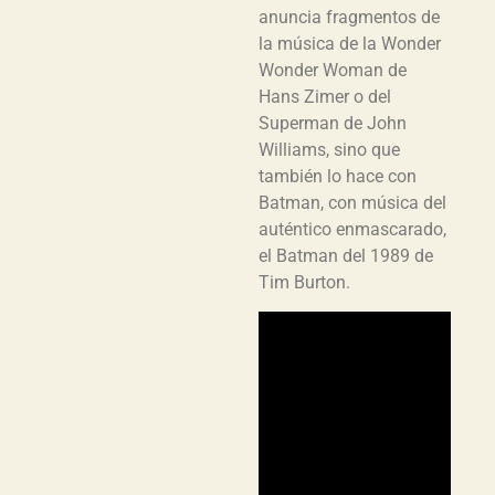
anuncia fragmentos de
la música de la Wonder
Wonder Woman de
Hans Zimer o del
Superman de John
Williams, sino que
también lo hace con
Batman, con música del
auténtico enmascarado,
el Batman del 1989 de
Tim Burton.