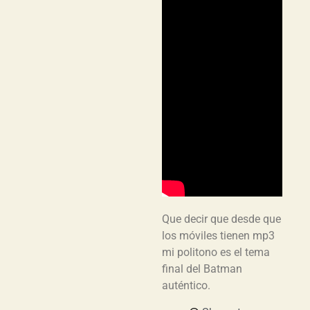
Que decir que desde que
los móviles tienen mp3
mi politono es el tema
final del Batman
auténtico.