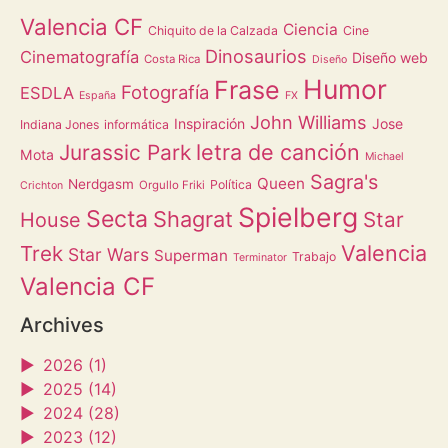
Valencia CF
Ciencia
Chiquito de la Calzada
Cine
Dinosaurios
Cinematografía
Diseño web
Costa Rica
Diseño
Humor
Frase
Fotografía
ESDLA
España
FX
John Williams
Inspiración
Jose
Indiana Jones
informática
letra de canción
Jurassic Park
Mota
Michael
Sagra's
Queen
Nerdgasm
Política
Orgullo Friki
Crichton
Spielberg
Secta
Shagrat
Star
House
Valencia
Trek
Star Wars
Superman
Trabajo
Terminator
Valencia CF
Archives
►
2026 (1)
►
2025 (14)
►
2024 (28)
►
2023 (12)