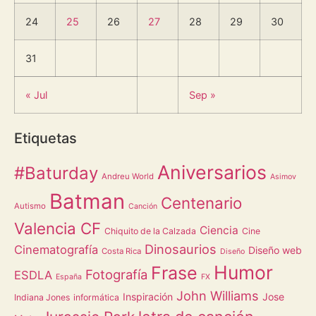
24
25
26
27
28
29
30
31
« Jul
Sep »
Etiquetas
Aniversarios
#Baturday
Andreu World
Asimov
Batman
Centenario
Autismo
Canción
Valencia CF
Ciencia
Chiquito de la Calzada
Cine
Dinosaurios
Cinematografía
Diseño web
Costa Rica
Diseño
Humor
Frase
Fotografía
ESDLA
España
FX
John Williams
Inspiración
Jose
Indiana Jones
informática