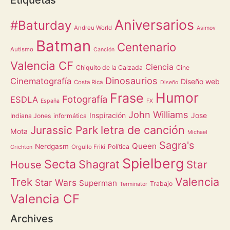
Aniversarios
#Baturday
Andreu World
Asimov
Batman
Centenario
Autismo
Canción
Valencia CF
Ciencia
Chiquito de la Calzada
Cine
Dinosaurios
Cinematografía
Diseño web
Costa Rica
Diseño
Humor
Frase
Fotografía
ESDLA
España
FX
John Williams
Inspiración
Jose
Indiana Jones
informática
letra de canción
Jurassic Park
Mota
Michael
Sagra's
Queen
Nerdgasm
Política
Orgullo Friki
Crichton
Spielberg
Secta
Shagrat
Star
House
Valencia
Trek
Star Wars
Superman
Trabajo
Terminator
Valencia CF
Archives