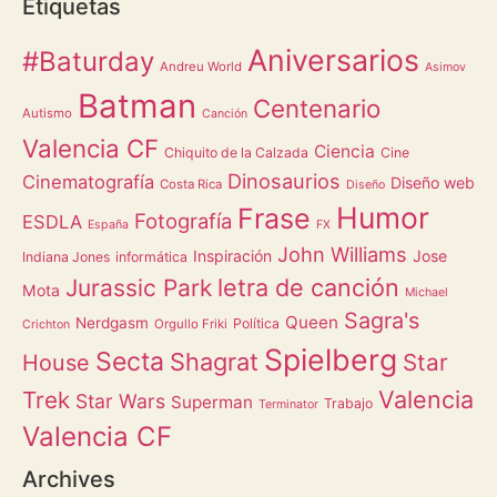
Etiquetas
Aniversarios
#Baturday
Andreu World
Asimov
Batman
Centenario
Autismo
Canción
Valencia CF
Ciencia
Chiquito de la Calzada
Cine
Dinosaurios
Cinematografía
Diseño web
Costa Rica
Diseño
Humor
Frase
Fotografía
ESDLA
España
FX
John Williams
Inspiración
Jose
Indiana Jones
informática
letra de canción
Jurassic Park
Mota
Michael
Sagra's
Queen
Nerdgasm
Política
Orgullo Friki
Crichton
Spielberg
Secta
Shagrat
Star
House
Valencia
Trek
Star Wars
Superman
Trabajo
Terminator
Valencia CF
Archives